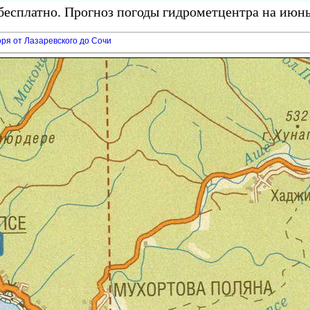
есплатно. Прогноз погоды гидрометцентра на июнь
ря от Лазаревского до Сочи