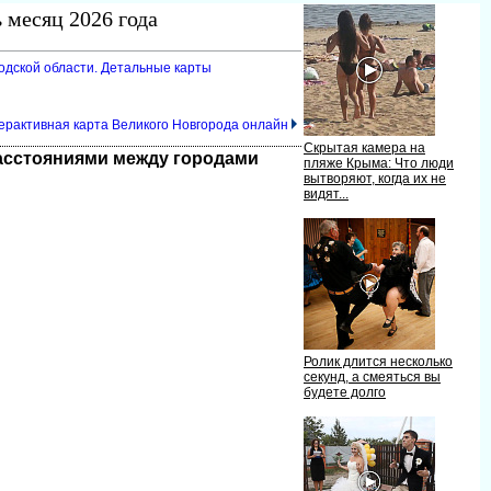
 месяц 2026 года
родской области. Детальные карты
ерактивная карта Великого Новгорода онлайн
Скрытая камера на
расстояниями между городами
пляже Крыма: Что люди
ытворяют, когда их не
идят...
Ролик длится несколько
секунд, а смеяться вы
удете долго