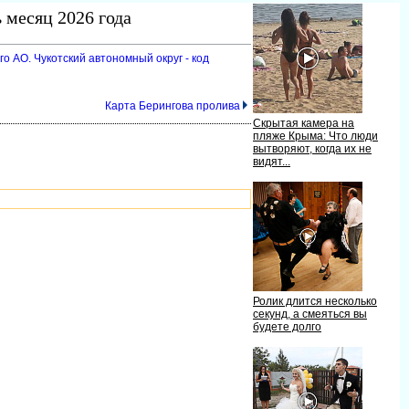
 месяц 2026 года
о АО. Чукотский автономный округ - код
Карта Берингова пролива
Скрытая камера на
пляже Крыма: Что люди
ытворяют, когда их не
идят...
Ролик длится несколько
секунд, а смеяться вы
удете долго