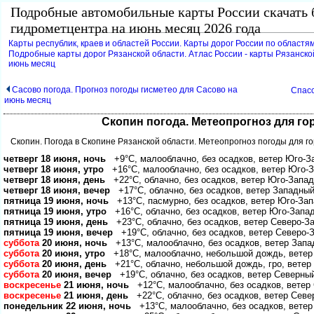
Подробные автомобильные карты России скачать 
идрометцентра на июнь месяц 2026 года
Карты республик, краев и областей России. Карты дорог России по областям
Подробные карты дорог Рязанской области. Атлас России - карты Рязанско
июнь месяц
Сасово погода. Прогноз погоды гисметео для Сасово на
Спасс
июнь месяц
Скопин погода. Метеопрогноз для го
Скопин. Погода в Скопине Рязанской области. Метеопрогноз погоды для г
четверг 18 июня, ночь
+9°C, малооблачно, без осадков, ветер Юго-З
четверг 18 июня, утро
+16°C, малооблачно, без осадков, ветер Юго-З
четверг 18 июня, день
+22°C, облачно, без осадков, ветер Юго-Запад
четверг 18 июня, вечер
+17°C, облачно, без осадков, ветер Западный
пятница 19 июня, ночь
+13°C, пасмурно, без осадков, ветер Юго-Зап
пятница 19 июня, утро
+16°C, облачно, без осадков, ветер Юго-Запад
пятница 19 июня, день
+23°C, облачно, без осадков, ветер Северо-З
пятница 19 июня, вечер
+19°C, облачно, без осадков, ветер Северо-
суббота
20 июня, ночь
+13°C, малооблачно, без осадков, ветер Запа
суббота
20 июня, утро
+18°C, малооблачно, небольшой дождь, ветер 
суббота
20 июня, день
+21°C, облачно, небольшой дождь, гро, ветер
суббота
20 июня, вечер
+19°C, облачно, без осадков, ветер Северный
оскресенье
21 июня, ночь
+12°C, малооблачно, без осадков, ветер 
оскресенье
21 июня, день
+22°C, облачно, без осадков, ветер Севе
понедельник 22 июня, ночь
+13°C, малооблачно, без осадков, ветер