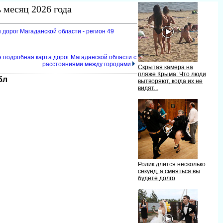
 месяц 2026 года
 дорог Магаданской области - регион 49
я подробная карта дорог Магаданской области с
расстояниями между городами
Скрытая камера на
пляже Крыма: Что люди
бл
ытворяют, когда их не
идят...
Ролик длится несколько
секунд, а смеяться вы
удете долго