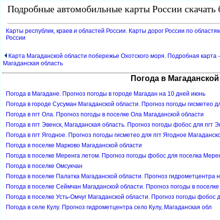
Подробные автомобильные карты России скачать б
Карты республик, краев и областей России. Карты дорог России по областям
России
Карта Магаданской области побережье Охотского моря. Подробная карта -
Магаданская область
Погода в Магаданской
Погода в Магадане. Прогноз погоды в городе Магадан на 10 дней июнь
Погода в городе Сусуман Магаданской области. Прогноз погоды гисметео д
Погода в пгт Ола. Прогноз погоды в поселке Ола Магаданской области
Погода в пгт Эвенск, Магаданская область. Прогноз погоды фобос для пгт 
Погода в пгт Ягодное. Прогноз погоды гисметео для пгт Ягодное Магаданск
Погода в поселке Марково Магаданской области
Погода в поселке Меренга летом. Прогноз погоды фобос для поселка Мерен
Погода в поселке Омсукчан
Погода в поселке Палатка Магаданской области. Прогноз гидрометцентра н
Погода в поселке Сеймчан Магаданской области. Прогноз погоды в поселк
Погода в поселке Усть-Омчуг Магаданской области. Прогноз погоды фобос д
Погода в селе Кулу. Прогноз гидрометцентра село Кулу, Магаданская обл