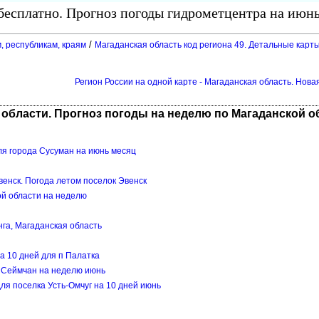
есплатно. Прогноз погоды гидрометцентра на июнь
/
, республикам, краям
Магаданская область код региона 49. Детальные карты
Регион России на одной карте - Магаданская область. Нова
 области. Прогноз погоды на неделю по Магаданской о
ля города Сусуман на июнь месяц
Эвенск. Погода летом поселок Эвенск
ой области на неделю
га, Магаданская область
а 10 дней для п Палатка
е Сеймчан на неделю июнь
ля поселка Усть-Омчуг на 10 дней июнь