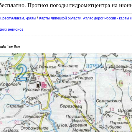
есплатно. Прогноз погоды гидрометцентра на июнь
/
, республикам, краям
Карты Липецкой области. Атлас дорог России - карты Л
едних регионо
аба 1см:5км