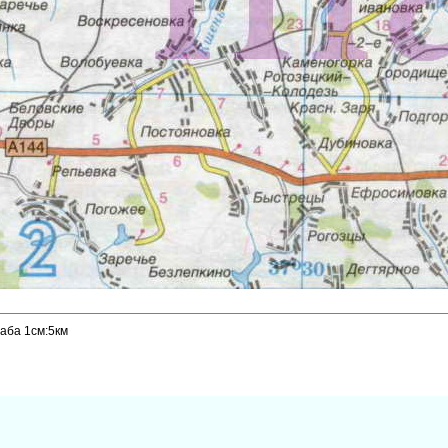
аба 1см:5км