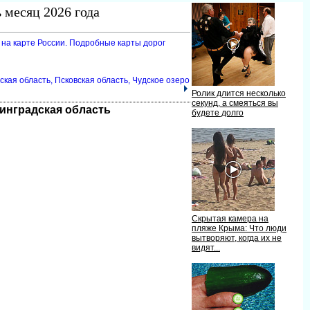
 месяц 2026 года
 на карте России. Подробные карты доро
ская область, Псковская область, Чудское озеро
Ролик длится несколько
секунд, а смеяться вы
нинградская область
удете долго
Скрытая камера на
пляже Крыма: Что люди
ытворяют, когда их не
идят...