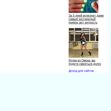
За 5 дней исчезнет даже
самый застарелый
рибок: вот хитрость
Ролик из Омска: вы
удете смеяться долго
Доход для сайто