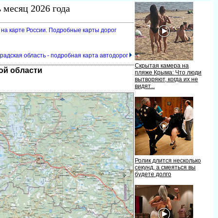
 месяц 2026 года
 на карте России. Подробные карты доро
градская область - подробная карта автодоро
Скрытая камера на
ой области
пляже Крыма: Что люди
ытворяют, когда их не
идят...
Ролик длится несколько
секунд, а смеяться вы
удете долго