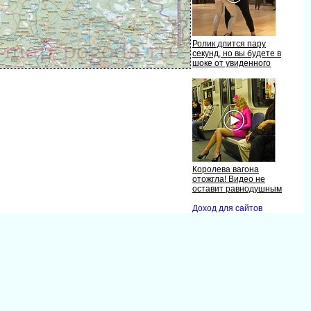
Ролик длится пару
секунд, но вы будете
шоке от увиденного
Королева вагона
отожгла! Видео не
оставит равнодушным
Доход для сайто